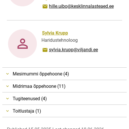
Email address
hille.uibo@kesklinnalasteaed.ee
Sylvia Krupp
Haridustehnoloog
Email address
sylvia.krupp@viljandi.ee
Mesimummi õppehoone (4)
Midrimaa õppehoone (11)
Tugiteenused (4)
Toitlustaja (1)