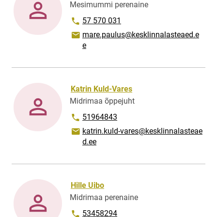
Mesimummi perenaine
Phone number
57 570 031
Email address
mare.paulus@kesklinnalasteaed.e
e
Katrin Kuld-Vares
Midrimaa õppejuht
Phone number
51964843
Email address
katrin.kuld-vares@kesklinnalasteae
d.ee
Hille Uibo
Midrimaa perenaine
Phone number
53458294