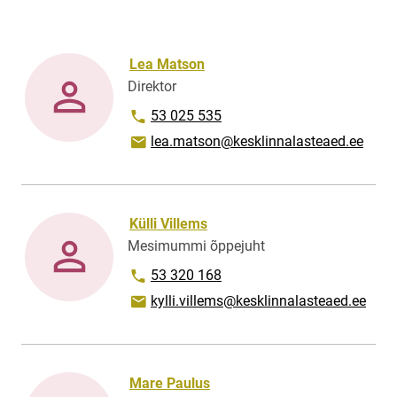
Lea Matson
Direktor
Phone number
53 025 535
Email address
lea.matson@kesklinnalasteaed.ee
Külli Villems
Mesimummi õppejuht
Phone number
53 320 168
Email address
kylli.villems@kesklinnalasteaed.ee
Mare Paulus